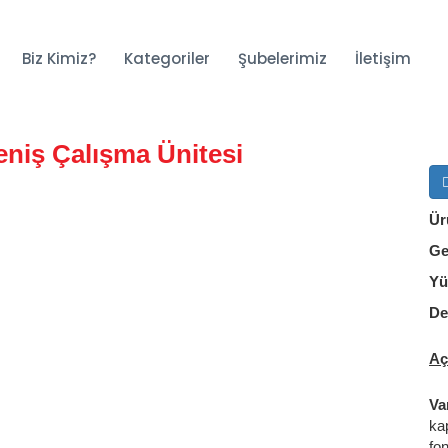
Biz Kimiz?
Kategoriler
Şubelerimiz
İletişim
eniş Çalışma Ünitesi
Ür
Ge
Yü
De
Aç
Va
ka
fo