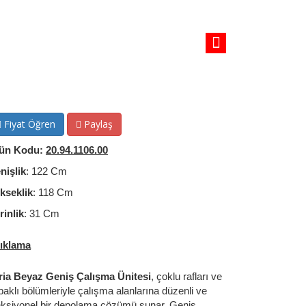
Fiyat Öğren
Paylaş
ün Kodu:
20.94.1106.00
nişlik
: 122 Cm
kseklik
: 118 Cm
rinlik
: 31 Cm
ıklama
ria Beyaz Geniş Çalışma Ünitesi
, çoklu rafları ve
paklı bölümleriyle çalışma alanlarına düzenli ve
nksiyonel bir depolama çözümü sunar. Geniş