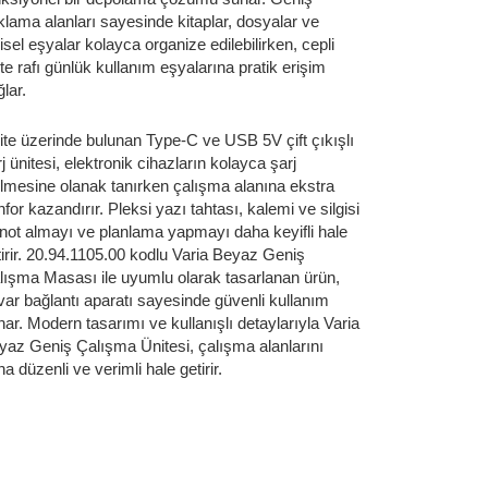
klama alanları sayesinde kitaplar, dosyalar ve
isel eşyalar kolayca organize edilebilirken, cepli
te rafı günlük kullanım eşyalarına pratik erişim
lar.
ite üzerinde bulunan Type-C ve USB 5V çift çıkışlı
j ünitesi, elektronik cihazların kolayca şarj
ilmesine olanak tanırken çalışma alanına ekstra
for kazandırır. Pleksi yazı tahtası, kalemi ve silgisi
e not almayı ve planlama yapmayı daha keyifli hale
tirir. 20.94.1105.00 kodlu Varia Beyaz Geniş
lışma Masası ile uyumlu olarak tasarlanan ürün,
var bağlantı aparatı sayesinde güvenli kullanım
nar. Modern tasarımı ve kullanışlı detaylarıyla Varia
yaz Geniş Çalışma Ünitesi, çalışma alanlarını
a düzenli ve verimli hale getirir.