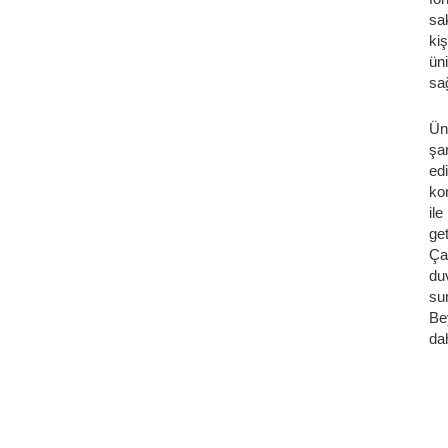
sa
kiş
üni
sağ
Ün
şar
ed
kon
il
ge
Ça
du
su
Be
dah