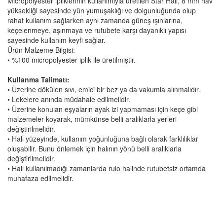
Micropolyester ipliklerinin kullanımıyla üretilen Star Halı, 8 mm hav
yüksekliği sayesinde yün yumuşaklığı ve dolgunluğunda olup
rahat kullanım sağlarken aynı zamanda güneş ışınlarına,
keçelenmeye, aşınmaya ve rutubete karşı dayanıklı yapısı
sayesinde kullanım keyfi sağlar.
Ürün Malzeme Bilgisi:
• %100 micropolyester iplik ile üretilmiştir.
Kullanma Talimatı:
• Üzerine dökülen sıvı, emici bir bez ya da vakumla alınmalıdır.
• Lekelere anında müdahale edilmelidir.
• Üzerine konulan eşyaların ayak izi yapmaması için keçe gibi
malzemeler koyarak, mümkünse belli aralıklarla yerleri
değiştirilmelidir.
• Halı yüzeyinde, kullanım yoğunluğuna bağlı olarak farklılıklar
oluşabilir. Bunu önlemek için halının yönü belli aralıklarla
değiştirilmelidir.
• Halı kullanılmadığı zamanlarda rulo halinde rutubetsiz ortamda
muhafaza edilmelidir.