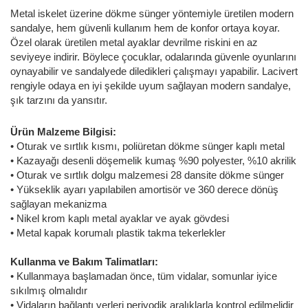
Metal iskelet üzerine dökme sünger yöntemiyle üretilen modern
sandalye, hem güvenli kullanım hem de konfor ortaya koyar.
Özel olarak üretilen metal ayaklar devrilme riskini en az
seviyeye indirir. Böylece çocuklar, odalarında güvenle oyunlarını
oynayabilir ve sandalyede diledikleri çalışmayı yapabilir. Lacivert
rengiyle odaya en iyi şekilde uyum sağlayan modern sandalye,
şık tarzını da yansıtır.
Ürün Malzeme Bilgisi:
• Oturak ve sırtlık kısmı, poliüretan dökme sünger kaplı metal
• Kazayağı desenli döşemelik kumaş %90 polyester, %10 akrilik
• Oturak ve sırtlık dolgu malzemesi 28 dansite dökme sünger
• Yükseklik ayarı yapılabilen amortisör ve 360 derece dönüş
sağlayan mekanizma
• Nikel krom kaplı metal ayaklar ve ayak gövdesi
• Metal kapak korumalı plastik takma tekerlekler
Kullanma ve Bakım Talimatları:
• Kullanmaya başlamadan önce, tüm vidalar, somunlar iyice
sıkılmış olmalıdır
• Vidaların bağlantı yerleri periyodik aralıklarla kontrol edilmelidir