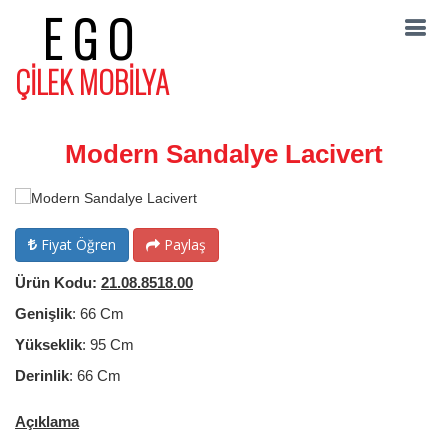
EGO
ÇİLEK MOBİLYA
Modern Sandalye Lacivert
Fiyat Öğren
Paylaş
Ürün Kodu:
21.08.8518.00
Genişlik
: 66 Cm
Yükseklik
: 95 Cm
Derinlik
: 66 Cm
Açıklama