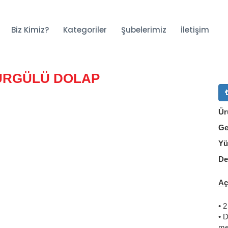
Biz Kimiz?
Kategoriler
Şubelerimiz
İletişim
ÜRGÜLÜ DOLAP
Ür
Ge
Yü
De
Aç
• 2
• 
me