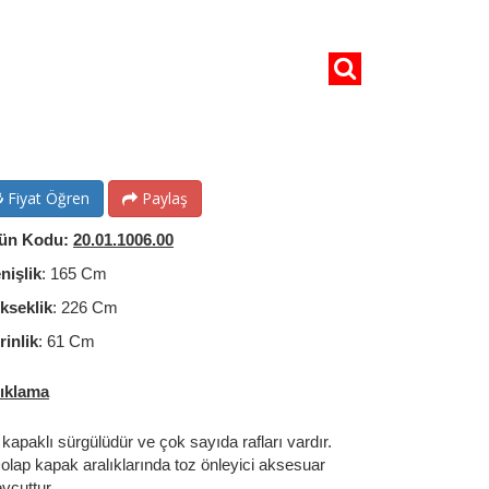
Fiyat Öğren
Paylaş
ün Kodu:
20.01.1006.00
nişlik
: 165 Cm
kseklik
: 226 Cm
rinlik
: 61 Cm
ıklama
 kapaklı sürgülüdür ve çok sayıda rafları vardır.
Dolap kapak aralıklarında toz önleyici aksesuar
vcuttur.