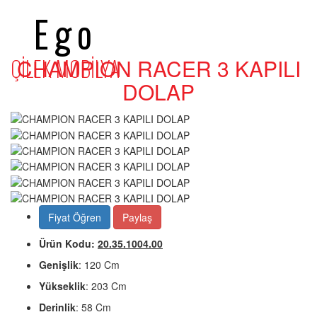
Ego
ÇİLEK MOBİLYA
CHAMPION RACER 3 KAPILI
DOLAP
Fiyat Öğren
Paylaş
Ürün Kodu:
20.35.1004.00
Genişlik
: 120 Cm
Yükseklik
: 203 Cm
Derinlik
: 58 Cm