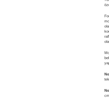
öze
Fo
mod
ol
ko
ra
ola
Mo
beb
yap
No
tek
No
cm