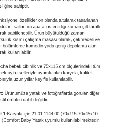
lliğine sahiptir.
nksiyonel özellikler ön planda tutularak tasarlanan
ülün, sallanma aparatı istenildiği zaman çift taraflı
arak sabitlenebilir. Ürün büyütüldüğü zaman
rkuluk kısmı çalışma masası olarak, çekmeceli ve
flı bölümlerde komodin yada geniş depolama alanı
rak kullanılabilir.
cha bebek cibinlik ve 75x115 cm ölçülerindeki tüm
ek uyku setleriyle uyumlu olan karyola, kaliteli
ısıyla uzun yıllar keyifle kullanılabilir.
t:
Ürünümüze yatak ve fotoğraflarda görülen diğer
stil ürünleri dahil değildir.
t 1:
Karyola için 21.01.1144.00 (70x115-70x45x10
 )Comfort Baby Yatak uyumlu kullanılabilmektedir.