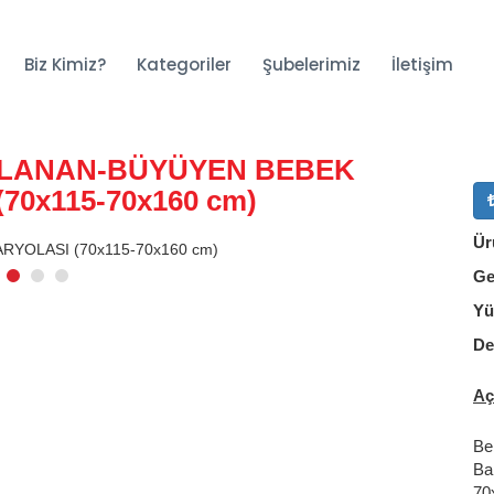
Biz Kimiz?
Kategoriler
Şubelerimiz
İletişim
LLANAN-BÜYÜYEN BEBEK
70x115-70x160 cm)
Ür
Ge
Yü
De
Aç
Be
Ba
70