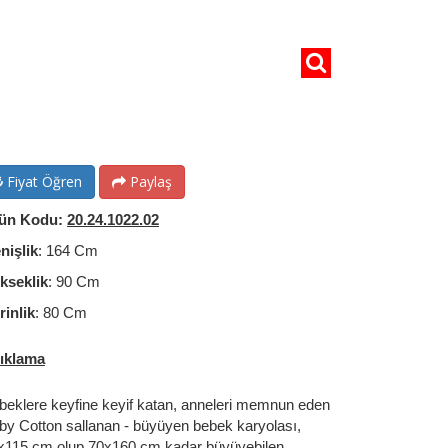
Fiyat Öğren
Paylaş
ün Kodu:
20.24.1022.02
nişlik
: 164 Cm
kseklik
: 90 Cm
rinlik
: 80 Cm
ıklama
beklere keyfine keyif katan, anneleri memnun eden
by Cotton sallanan - büyüyen bebek karyolası,
x115 cm olup 70x160 cm kadar büyüyebilen